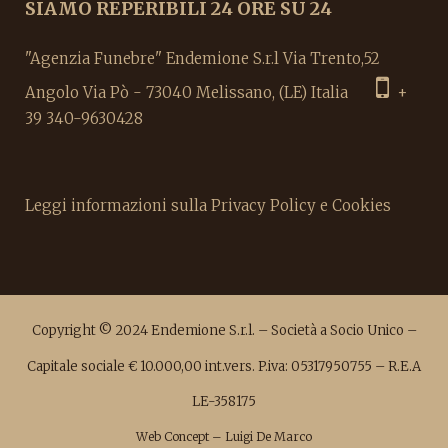
SIAMO REPERIBILI 24 ORE SU 24
"Agenzia Funebre" Endemione S.r.l Via Trento,52
Angolo Via Pò - 73040 Melissano, (LE) Italia
+
39 340-9630428
Leggi informazioni sulla Privacy Policy e Cookies
Copyright © 2024 Endemione S.r.l. – Società a Socio Unico –
Capitale sociale € 10.000,00 int.vers. P.iva: 05317950755 – R.E.A
LE-358175
Web Concept
– Luigi De Marco