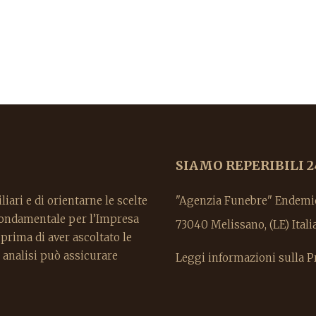
SIAMO REPERIBILI 2
liari e di orientarne le scelte
"Agenzia Funebre" Endemion
 fondamentale per l’Impresa
73040 Melissano, (LE) It
rima di aver ascoltato le
 analisi può assicurare
Leggi informazioni sulla P