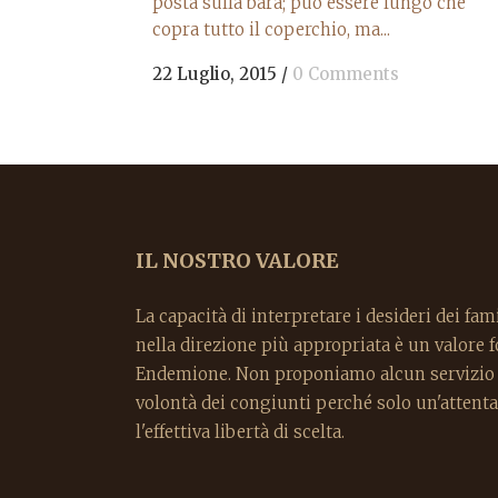
posta sulla bara; può essere lungo che
copra tutto il coperchio, ma...
22 Luglio, 2015
/
0 Comments
IL NOSTRO VALORE
La capacità di interpretare i desideri dei fami
nella direzione più appropriata è un valore
Endemione. Non proponiamo alcun servizio p
volontà dei congiunti perché solo un'attenta
l'effettiva libertà di scelta.