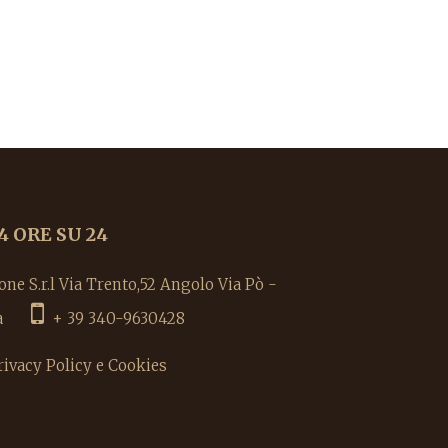
4 ORE SU 24
e S.r.l Via Trento,52 Angolo Via Pò -
alia
+ 39 340-9630428
rivacy Policy e Cookies