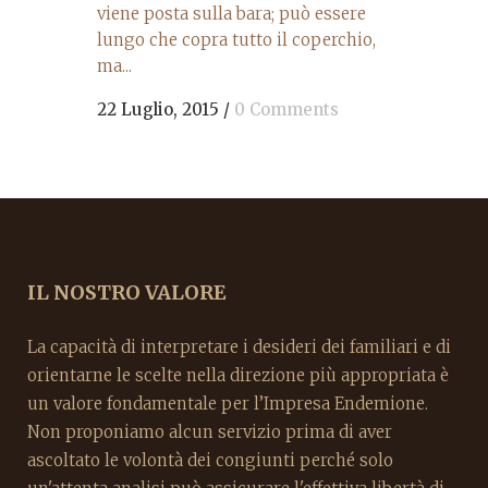
viene posta sulla bara; può essere
lungo che copra tutto il coperchio,
ma...
22 Luglio, 2015
/
0 Comments
IL NOSTRO VALORE
La capacità di interpretare i desideri dei familiari e di
orientarne le scelte nella direzione più appropriata è
un valore fondamentale per l’Impresa Endemione.
Non proponiamo alcun servizio prima di aver
ascoltato le volontà dei congiunti perché solo