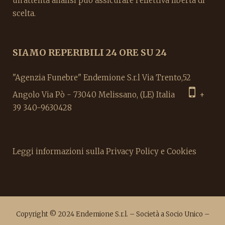
un'attenta analisi può assicurare l'effettiva libertà di
scelta.
SIAMO REPERIBILI 24 ORE SU 24
"Agenzia Funebre" Endemione S.r.l Via Trento,52
Angolo Via Pò - 73040 Melissano, (LE) Italia
+
39 340-9630428
Leggi informazioni sulla Privacy Policy e Cookies
Copyright © 2024 Endemione S.r.l. – Società a Socio Unico –