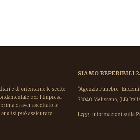
SIAMO REPERIBILI 2
liari e di orientarne le scelte
"Agenzia Funebre" Endemion
 fondamentale per l’Impresa
73040 Melissano, (LE) It
rima di aver ascoltato le
 analisi può assicurare
Leggi informazioni sulla P