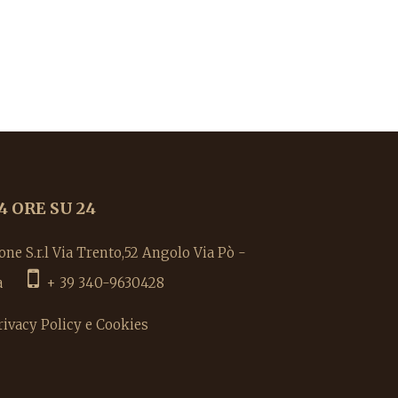
4 ORE SU 24
e S.r.l Via Trento,52 Angolo Via Pò -
alia
+ 39 340-9630428
rivacy Policy e Cookies