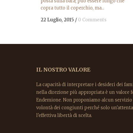
posta sulla bara; può essere lungo che
copra tutto il coperchio, ma...
22 Luglio, 2015
/
0 Comments
IL NOSTRO VALORE
La capacità di interpretare i desideri dei fami
nella direzione più appropriata è un valore
Endemione. Non proponiamo alcun servizio p
volontà dei congiunti perché solo un'attenta
l'effettiva libertà di scelta.