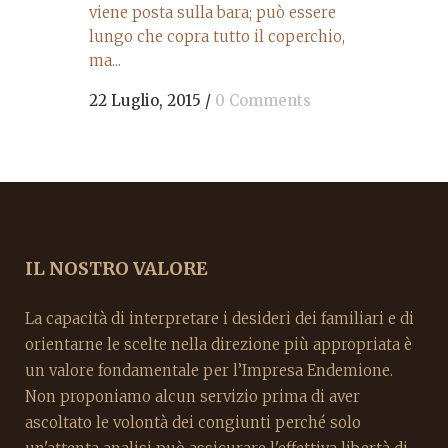
viene posta sulla bara; può essere
lungo che copra tutto il coperchio,
ma...
22 Luglio, 2015
/
0 Comments
IL NOSTRO VALORE
La capacità di interpretare i desideri dei familiari e di
orientarne le scelte nella direzione più appropriata è
un valore fondamentale per l’Impresa Endemione.
Non proponiamo alcun servizio prima di aver
ascoltato le volontà dei congiunti perché solo