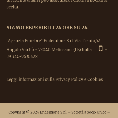
un'attenta analisi può assicurare l'effettiva libertà di
scelta.
SIAMO REPERIBILI 24 ORE SU 24
"Agenzia Funebre" Endemione S.r.l Via Trento,52
Angolo Via Pò - 73040 Melissano, (LE) Italia
+
39 340-9630428
Leggi informazioni sulla Privacy Policy e Cookies
Copyright © 2024 Endemione S.r.l. – Società a Socio Unico –