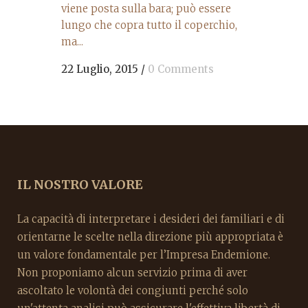
viene posta sulla bara; può essere
lungo che copra tutto il coperchio,
ma...
22 Luglio, 2015
/
0 Comments
IL NOSTRO VALORE
La capacità di interpretare i desideri dei familiari e di
orientarne le scelte nella direzione più appropriata è
un valore fondamentale per l’Impresa Endemione.
Non proponiamo alcun servizio prima di aver
ascoltato le volontà dei congiunti perché solo