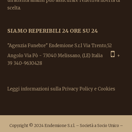
un'attenta analisi può assicurare l'effettiva libertà di
scelta.
SIAMO REPERIBILI 24 ORE SU 24
"Agenzia Funebre" Endemione S.r.l Via Trento,52
Angolo Via Pò - 73040 Melissano, (LE) Italia
+
39 340-9630428
Leggi informazioni sulla Privacy Policy e Cookies
Copyright © 2024 Endemione S.r.l. – Società a Socio Unico –