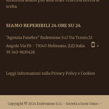
un'attenta analisi può assicurare l'effettiva libertà di
scelta.
SIAMO REPERIBILI 24 ORE SU 24
"Agenzia Funebre" Endemione S.r.l Via Trento,52
Angolo Via Pò - 73040 Melissano, (LE) Italia
+
39 340-9630428
Leggi informazioni sulla Privacy Policy e Cookies
Copyright © 2024 Endemione S.r.l. – Società a Socio Unico –