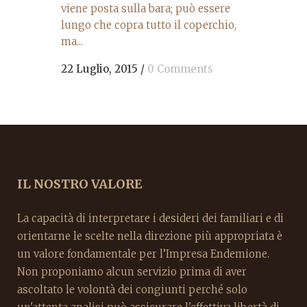
viene posta sulla bara; può essere
lungo che copra tutto il coperchio,
ma...
22 Luglio, 2015
/
0 Comments
IL NOSTRO VALORE
La capacità di interpretare i desideri dei familiari e di
orientarne le scelte nella direzione più appropriata è
un valore fondamentale per l’Impresa Endemione.
Non proponiamo alcun servizio prima di aver
ascoltato le volontà dei congiunti perché solo