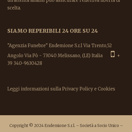
un'attenta analisi può assicurare l'effettiva libertà di
scelta.
SIAMO REPERIBILI 24 ORE SU 24
"Agenzia Funebre" Endemione S.r.l Via Trento,52
Angolo Via Pò - 73040 Melissano, (LE) Italia
+
39 340-9630428
Leggi informazioni sulla Privacy Policy e Cookies
Copyright © 2024 Endemione S.r.l. – Società a Socio Unico –