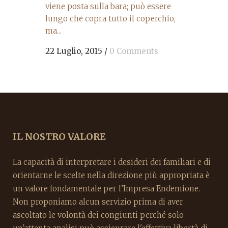
viene posta sulla bara; può essere
lungo che copra tutto il coperchio,
ma...
22 Luglio, 2015
/
0 Comments
IL NOSTRO VALORE
La capacità di interpretare i desideri dei familiari e di
orientarne le scelte nella direzione più appropriata è
un valore fondamentale per l’Impresa Endemione.
Non proponiamo alcun servizio prima di aver
ascoltato le volontà dei congiunti perché solo