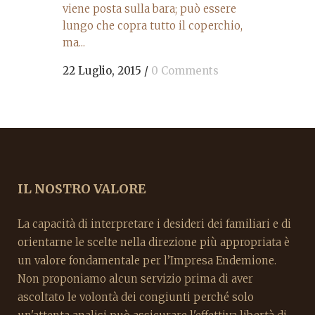
viene posta sulla bara; può essere
lungo che copra tutto il coperchio,
ma...
22 Luglio, 2015
/
0 Comments
IL NOSTRO VALORE
La capacità di interpretare i desideri dei familiari e di
orientarne le scelte nella direzione più appropriata è
un valore fondamentale per l’Impresa Endemione.
Non proponiamo alcun servizio prima di aver
ascoltato le volontà dei congiunti perché solo