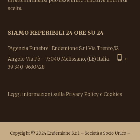
un'attenta analisi può assicurare l'effettiva libertà di
scelta.
SIAMO REPERIBILI 24 ORE SU 24
"Agenzia Funebre" Endemione S.r.l Via Trento,52
Angolo Via Pò - 73040 Melissano, (LE) Italia
+
39 340-9630428
Leggi informazioni sulla Privacy Policy e Cookies
Copyright © 2024 Endemione S.r.l. – Società a Socio Unico –