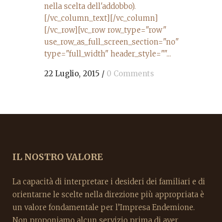
nella scelta dell'addobbo).
[/vc_column_text][/vc_column]
[/vc_row][vc_row row_type="row"
use_row_as_full_screen_section="no"
type="full_width" header_style=""...
22 Luglio, 2015
/
0 Comments
IL NOSTRO VALORE
La capacità di interpretare i desideri dei familiari e di
orientarne le scelte nella direzione più appropriata è
un valore fondamentale per l’Impresa Endemione.
Non proponiamo alcun servizio prima di aver