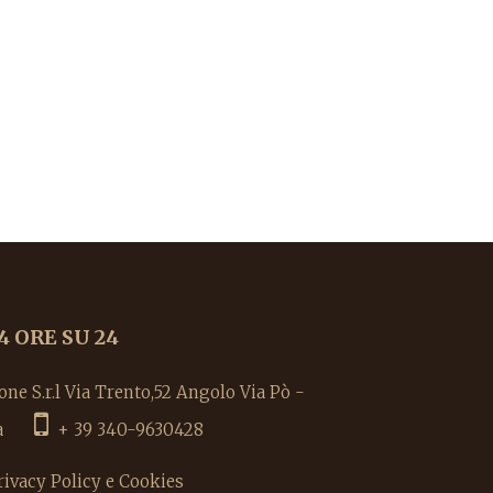
4 ORE SU 24
e S.r.l Via Trento,52 Angolo Via Pò -
alia
+ 39 340-9630428
rivacy Policy e Cookies