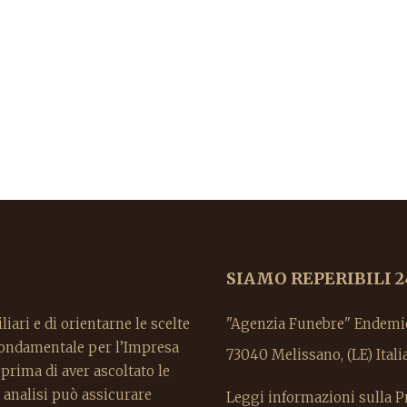
SIAMO REPERIBILI 2
liari e di orientarne le scelte
"Agenzia Funebre" Endemion
 fondamentale per l’Impresa
73040 Melissano, (LE) It
rima di aver ascoltato le
 analisi può assicurare
Leggi informazioni sulla P