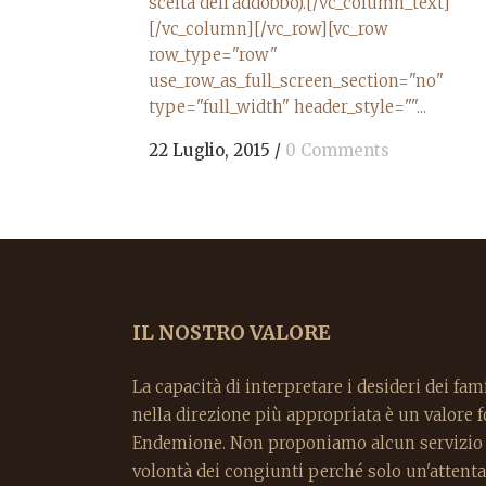
scelta dell'addobbo).[/vc_column_text]
[/vc_column][/vc_row][vc_row
row_type="row"
use_row_as_full_screen_section="no"
type="full_width" header_style=""...
22 Luglio, 2015
/
0 Comments
IL NOSTRO VALORE
La capacità di interpretare i desideri dei fami
nella direzione più appropriata è un valore
Endemione. Non proponiamo alcun servizio p
volontà dei congiunti perché solo un'attenta