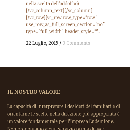
nella scelta dell'addobbo).
[/vc_column_text][/vc_column]
[/vc_row][vc_row row_type="row"
use_row_as_full_screen_section="no"
type="full_width" header_style=""...
22 Luglio, 2015
/
0 Comments
IL NOSTRO VALORE
La capacità di interpretare i desideri dei familiari e di
orientarne le scelte nella direzione più appropriata è
un valore fondamentale per l’Impresa Endemione.
Non proponiamo alcun servizio prima di aver